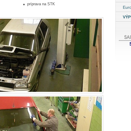
príprava na STK
Eur
VÝP