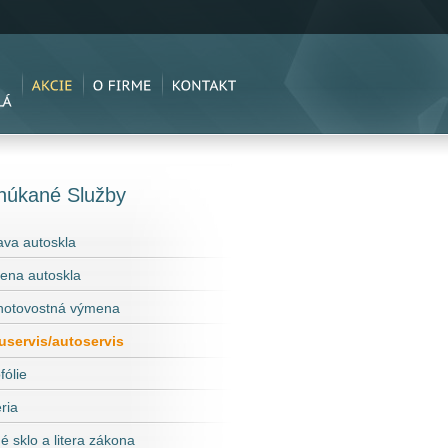
núkané Služby
va autoskla
ena autoskla
hotovostná výmena
uservis/autoservis
fólie
ria
é sklo a litera zákona