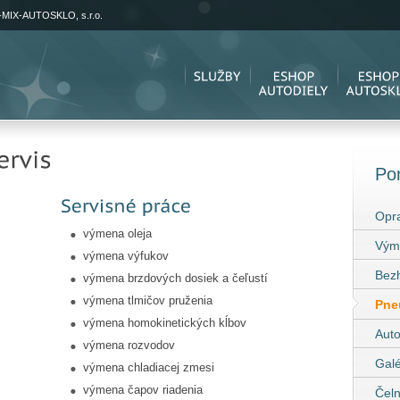
-MIX-AUTOSKLO, s.r.o.
Po
Opra
výmena oleja
Vým
výmena výfukov
Bez
výmena brzdových dosiek a čeľustí
výmena tlmičov pruženia
Pne
výmena homokinetických kĺbov
Auto
výmena rozvodov
Galé
výmena chladiacej zmesi
výmena čapov riadenia
Čeln