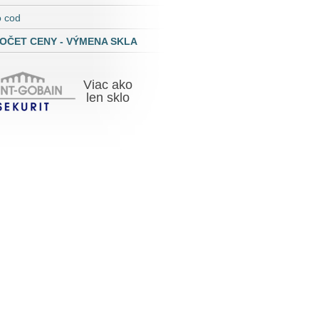
o cod
OČET CENY - VÝMENA SKLA
Viac ako
len skl
o