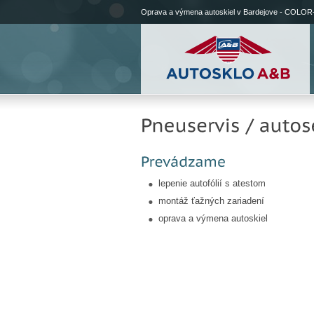
Oprava a výmena autoskiel v Bardejove - COLOR
lepenie autofólií s atestom
montáž ťažných zariadení
oprava a výmena autoskiel