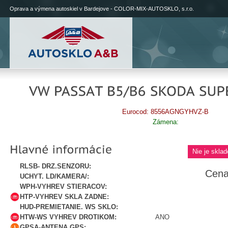
Oprava a výmena autoskiel v Bardejove - COLOR-MIX-AUTOSKLO, s.r.o.
Eurocod: 8556AGNGYHVZ-B
Zámena:
Nie je sklad
RLSB- DRZ.SENZORU:
Cena
UCHYT. LD/KAMERA/:
WPH-VYHREV STIERACOV:
HTP-VYHREV SKLA ZADNE:
HUD-PREMIETANIE. WS SKLO:
HTW-WS VYHREV DROTIKOM:
ANO
GPSA-ANTENA GPS: