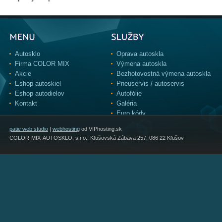
Autosklo
Oprava autoskla
Firma COLOR MIX
Výmena autoskla
Akcie
Bezhotovostná výmena autoskla
Eshop autoskiel
Pneuservis / autoservis
Eshop autodielov
Autofólie
Kontakt
Galéria
Euro kódy
patie web studio
|
webhosting
od VIPhosting.sk
COLOR-MIX-AUTOSKLO, s.r.o., Kľušovská Zábava 257, 086 22 Kľušov