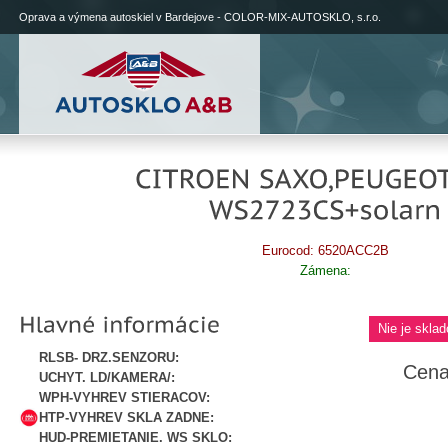
Oprava a výmena autoskiel v Bardejove - COLOR-MIX-AUTOSKLO, s.r.o.
Eurocod: 6520ACC2B
Zámena:
Nie je sklad
RLSB- DRZ.SENZORU:
Cena
UCHYT. LD/KAMERA/:
WPH-VYHREV STIERACOV:
HTP-VYHREV SKLA ZADNE:
HUD-PREMIETANIE. WS SKLO: