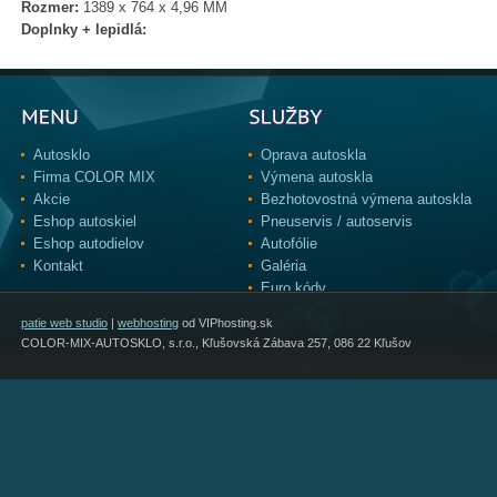
Rozmer:
1389 x 764 x 4,96 MM
Doplnky + lepidlá:
Autosklo
Oprava autoskla
Firma COLOR MIX
Výmena autoskla
Akcie
Bezhotovostná výmena autoskla
Eshop autoskiel
Pneuservis / autoservis
Eshop autodielov
Autofólie
Kontakt
Galéria
Euro kódy
patie web studio
|
webhosting
od VIPhosting.sk
COLOR-MIX-AUTOSKLO, s.r.o., Kľušovská Zábava 257, 086 22 Kľušov