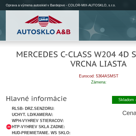
Oprava a výmena autoskiel v Bardejove - COLOR-MIX-AUTOSKLO, s.r.o.
Eurocod: 5364ASMST
Zámena:
Skladom -
RLSB- DRZ.SENZORU:
Cena
UCHYT. LD/KAMERA/:
WPH-VYHREV STIERACOV:
HTP-VYHREV SKLA ZADNE:
HUD-PREMIETANIE. WS SKLO: