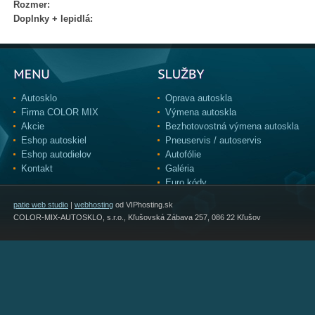
Rozmer:
Doplnky + lepidlá:
Autosklo
Oprava autoskla
Firma COLOR MIX
Výmena autoskla
Akcie
Bezhotovostná výmena autoskla
Eshop autoskiel
Pneuservis / autoservis
Eshop autodielov
Autofólie
Kontakt
Galéria
Euro kódy
patie web studio
|
webhosting
od VIPhosting.sk
COLOR-MIX-AUTOSKLO, s.r.o., Kľušovská Zábava 257, 086 22 Kľušov