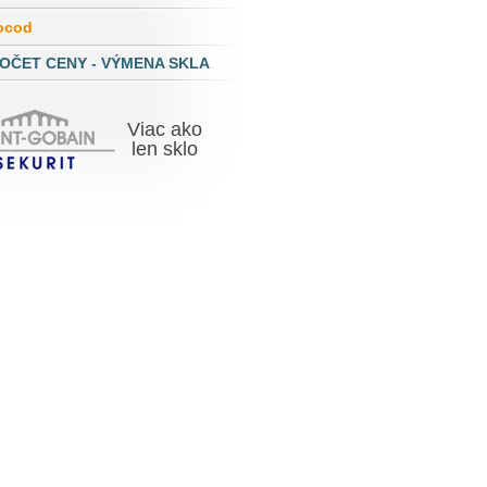
ocod
OČET CENY - VÝMENA SKLA
Viac ako
len skl
o