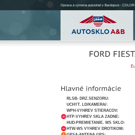
Oprava a výmena autoskiel v Bardejove - COLOR
E
RLSB- DRZ.SENZORU:
UCHYT. LD/KAMERA/:
WPH-VYHREV STIERACOV:
HTP-VYHREV SKLA ZADNE:
HUD-PREMIETANIE. WS SKLO:
HTW-WS VYHREV DROTIKOM:
GPSA-ANTENA GPS: