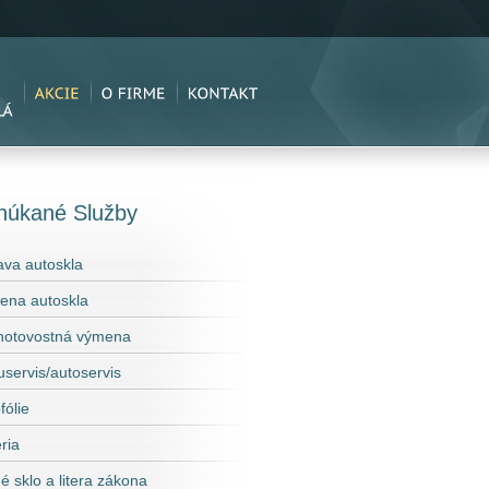
núkané Služby
va autoskla
ena autoskla
hotovostná výmena
servis/autoservis
fólie
ria
é sklo a litera zákona