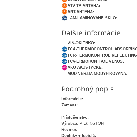
ATV-TV ANTENA:
ANT-ANTENA:
LAM-LAMINOVANE SKLO:
VIN-OKIENKO:
TCA-THERMOCONTROL ABSORBING
TCR-TERMOKONTROL REFLECTING
TCV-ERMOKONTROL VENUS:
AKU-AKUSTYCKE:
MOD-VERZIA MODYFIKOVANA:
Informácie:
Zámena:
Príslušenstvo:
Výrobca:
PILKINGTON
Rozmer:
Doplnky + lepidlá: