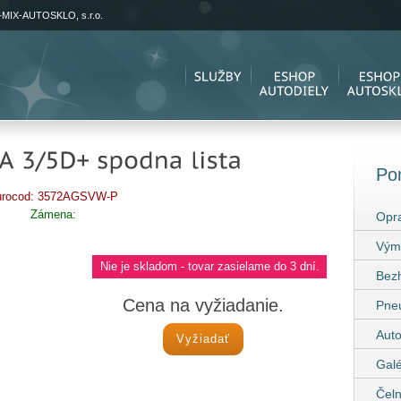
-MIX-AUTOSKLO, s.r.o.
Po
urocod: 3572AGSVW-P
Zámena:
Opra
Vým
Nie je skladom - tovar zasielame do 3 dní.
Bez
Cena na vyžiadanie.
Pneu
Auto
Vyžiadať
Galé
Čeln