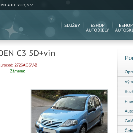
-MIX-AUTOSKLO, s.r.o.
Po
urocod: 2726AGSV-B
Zámena:
Opra
Vým
Bez
Pneu
Auto
Galé
Čeln