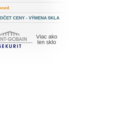
ocod
OČET CENY - VÝMENA SKLA
Viac ako
len skl
o