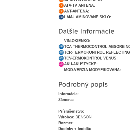
ATV-TV ANTENA:
ANT-ANTENA:
LAM-LAMINOVANE SKLO:
VIN-OKIENKO:
TCA-THERMOCONTROL ABSORBING
TCR-TERMOKONTROL REFLECTING
TCV-ERMOKONTROL VENUS:
AKU-AKUSTYCKE:
MOD-VERZIA MODYFIKOVANA:
Informácie:
Zámena:
Príslušenstvo:
Výrobca:
BENSON
Rozmer:
Doplnky + lepidlá: