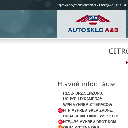
Oprava a výmena autoskiel v Bardejove - COLOR
E
RLSB- DRZ.SENZORU:
UCHYT. LD/KAMERA/:
WPH-VYHREV STIERACOV:
HTP-VYHREV SKLA ZADNE:
HUD-PREMIETANIE. WS SKLO:
HTW-WS VYHREV DROTIKOM:
GPSA-ANTENA GPS: