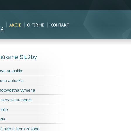
núkané Služby
va autoskla
ena autoskla
hotovostná výmena
servis/autoservis
fólie
ria
é sklo a litera zákona