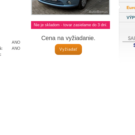
Eur
VÝP
Nie je skladom - tovar zasielame do 3 dní.
Cena na vyžiadanie.
ANO
:
ANO
Vyžiadať
: