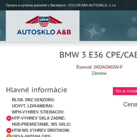
Oprava a výmena autoskiel v Bardejove - COLOR-MIX-AUTOSKLO, s.r.o.
Eurocod: 2432AGNGNV-F
Zámena:
Nie je sklad
RLSB- DRZ.SENZORU:
Cena
UCHYT. LD/KAMERA/:
WPH-VYHREV STIERACOV:
HTP-VYHREV SKLA ZADNE:
HUD-PREMIETANIE. WS SKLO:
HTW-WS VYHREV DROTIKOM:
GPSA-ANTENA GPS: