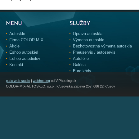
Autosklo
Oprava autoskla
Firma COLOR MIX
Výmena autoskla
Akcie
Bezhotovostná výmena autoskla
Eshop autoskiel
Pneuservis / autoservis
Eshop autodielov
Autofólie
Kontakt
Galéria
Euro kódy
patie web studio
|
webhosting
od VIPhosting.sk
COLOR-MIX-AUTOSKLO, s.r.o., Kľušovská Zábava 257, 086 22 Kľušov